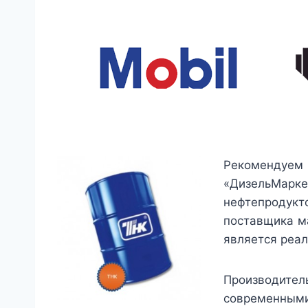
Рекомендуем
«ДизельМарк
нефтепродукт
поставщика м
является реал
Производите
современными