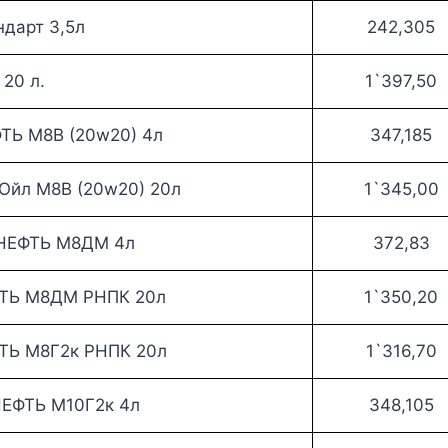
дарт 3,5л
242,305
20 л.
1`397,50
ТЬ М8В (20w20) 4л
347,185
Ойл М8В (20w20) 20л
1`345,00
НЕФТЬ М8ДМ 4л
372,83
ТЬ М8ДМ РНПК 20л
1`350,20
ТЬ М8Г2к РНПК 20л
1`316,70
ЕФТЬ М10Г2к 4л
348,105