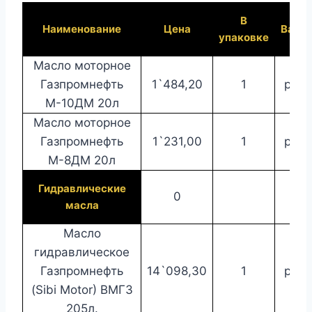
В
Наименование
Цена
Валю
упаковке
Масло моторное
Газпромнефть
1`484,20
1
рубл
М-10ДМ 20л
Масло моторное
Газпромнефть
1`231,00
1
рубл
М-8ДМ 20л
Гидравлические
0
масла
Масло
гидравлическое
Газпромнефть
14`098,30
1
рубл
(Sibi Motor) ВМГЗ
205л.