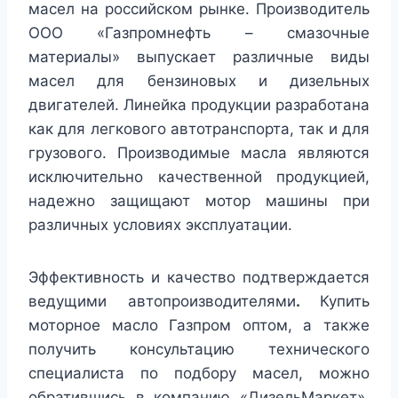
масел на российском рынке. Производитель
ООО «Газпромнефть – смазочные
материалы» выпускает различные виды
масел для бензиновых и дизельных
двигателей. Линейка продукции разработана
как для легкового автотранспорта, так и для
грузового. Производимые масла являются
исключительно качественной продукцией,
надежно защищают мотор машины при
различных условиях эксплуатации.
Эффективность и качество подтверждается
ведущими автопроизводителями
.
Купить
моторное масло Газпром оптом, а также
получить консультацию технического
специалиста по подбору масел, можно
обратившись в компанию «ДизельМаркет».