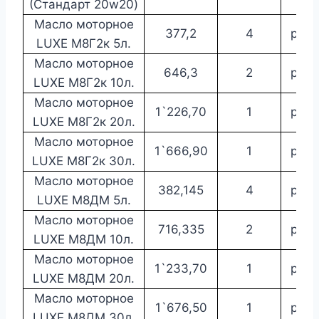
(Стандарт 20w20)
Масло моторное
377,2
4
рубл
LUXE М8Г2к 5л.
Масло моторное
646,3
2
рубл
LUXE М8Г2к 10л.
Масло моторное
1`226,70
1
рубл
LUXE М8Г2к 20л.
Масло моторное
1`666,90
1
рубл
LUXE М8Г2к 30л.
Масло моторное
382,145
4
рубл
LUXE М8ДМ 5л.
Масло моторное
716,335
2
рубл
LUXE М8ДМ 10л.
Масло моторное
1`233,70
1
рубл
LUXE М8ДМ 20л.
Масло моторное
1`676,50
1
рубл
LUXE М8ДМ 30л.