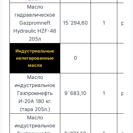
Масло
гидравлическое
Gazpromneft
15`294,60
1
рубл
Hydraulic HZF-46
205л
Индустриальные
0
нелегированные
масла
Масло
индустриальное
Газпромнефть
9`683,10
1
рубл
И-20А 180 кг.
(тара 205л.)
Масло
индустриальное