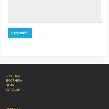
Отправить
ГЛАВНАЯ
ДОСТАВКА
ЦЕНЫ
КЕРОСИН
НОВОСТИ