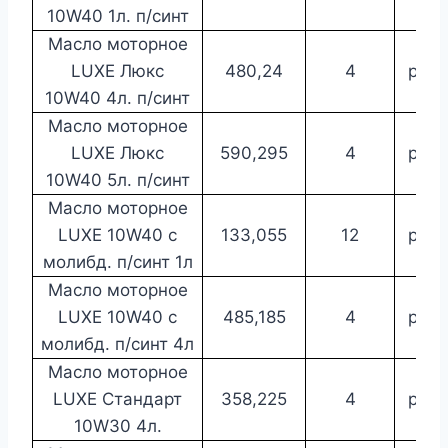
10W40 1л. п/синт
Масло моторное
LUXE Люкс
480,24
4
рубл
10W40 4л. п/синт
Масло моторное
LUXE Люкс
590,295
4
рубл
10W40 5л. п/синт
Масло моторное
LUXE 10W40 с
133,055
12
рубл
молибд. п/синт 1л
Масло моторное
LUXE 10W40 с
485,185
4
рубл
молибд. п/синт 4л
Масло моторное
LUXE Стандарт
358,225
4
рубл
10W30 4л.