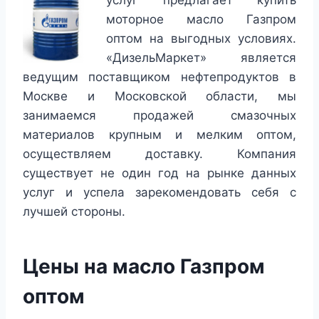
услуг предлагает купить
моторное масло Газпром
оптом на выгодных условиях.
«ДизельМаркет» является
ведущим поставщиком нефтепродуктов в
Москве и Московской области, мы
занимаемся продажей смазочных
материалов крупным и мелким оптом,
осуществляем доставку. Компания
существует не один год на рынке данных
услуг и успела зарекомендовать себя с
лучшей стороны.
Цены на масло Газпром
оптом