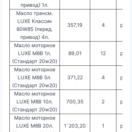
привод) 1л.
Масло трансм.
LUXE Классик
357,19
4
рубл
80W85 (перед.
привод) 4л.
Масло моторное
LUXE М8В 1л.
89,01
12
рубл
(Стандарт 20w20)
Масло моторное
LUXE М8В 5л.
371,22
4
рубл
(Стандарт 20w20)
Масло моторное
LUXE М8В 10л.
700,35
2
рубл
(Стандарт 20w20)
Масло моторное
LUXE М8В 20л.
1`203,20
1
рубл