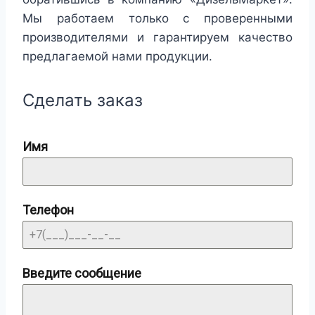
Мы работаем только с проверенными
производителями и гарантируем качество
предлагаемой нами продукции.
Сделать заказ
Имя
Телефон
Введите сообщение