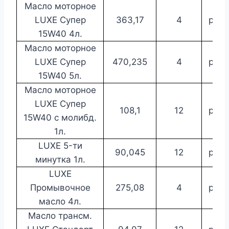
Масло моторное
LUXE Супер
363,17
4
рубл
15W40 4л.
Масло моторное
LUXE Супер
470,235
4
рубл
15W40 5л.
Масло моторное
LUXE Супер
108,1
12
рубл
15W40 с молибд.
1л.
LUXE 5-ти
90,045
12
рубл
минутка 1л.
LUXE
Промывочное
275,08
4
рубл
масло 4л.
Масло трансм.